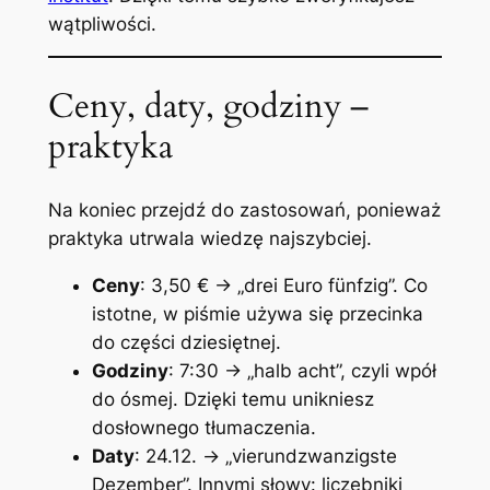
wątpliwości.
Ceny, daty, godziny –
praktyka
Na koniec przejdź do zastosowań, ponieważ
praktyka utrwala wiedzę najszybciej.
Ceny
: 3,50 € → „
drei Euro fünfzig
”. Co
istotne, w piśmie używa się przecinka
do części dziesiętnej.
Godziny
: 7:30 → „
halb acht
”, czyli wpół
do ósmej. Dzięki temu unikniesz
dosłownego tłumaczenia.
Daty
: 24.12. → „
vierundzwanzigste
Dezember
”. Innymi słowy: liczebniki