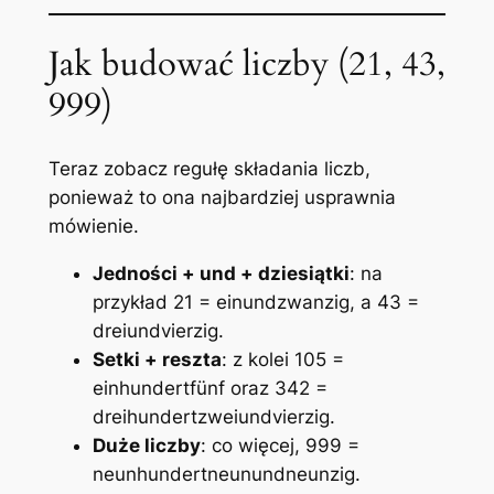
Jak budować liczby (21, 43,
999)
Teraz zobacz regułę składania liczb,
ponieważ to ona najbardziej usprawnia
mówienie.
Jedności + und + dziesiątki
: na
przykład 21 =
einundzwanzig
, a 43 =
dreiundvierzig
.
Setki + reszta
: z kolei 105 =
einhundertfünf
oraz 342 =
dreihundertzweiundvierzig
.
Duże liczby
: co więcej, 999 =
neunhundertneunundneunzig
.