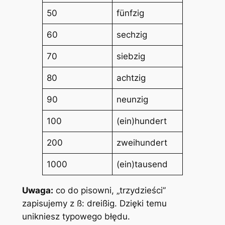
50
fünfzig
60
sechzig
70
siebzig
80
achtzig
90
neunzig
100
(ein)hundert
200
zweihundert
1000
(ein)tausend
Uwaga:
co do pisowni, „trzydzieści”
zapisujemy z ß:
dreißig
. Dzięki temu
unikniesz typowego błędu.