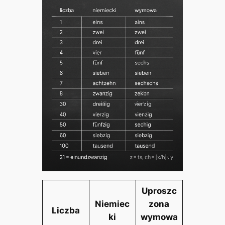
Uproszc
Niemiec
zona
Liczba
ki
wymowa