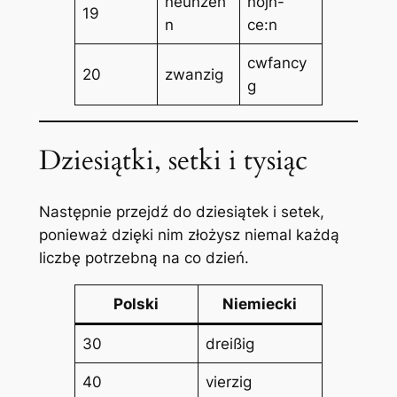
neunzeh
nojn-
19
n
ce:n
cwfancy
20
zwanzig
g
Dziesiątki, setki i tysiąc
Następnie przejdź do dziesiątek i setek,
ponieważ dzięki nim złożysz niemal każdą
liczbę potrzebną na co dzień.
Polski
Niemiecki
30
dreißig
40
vierzig