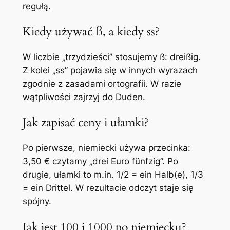
regułą.
Kiedy używać ß, a kiedy ss?
W liczbie „trzydzieści” stosujemy ß:
dreißig
.
Z kolei „ss” pojawia się w innych wyrazach
zgodnie z zasadami ortografii. W razie
wątpliwości zajrzyj do Duden.
Jak zapisać ceny i ułamki?
Po pierwsze, niemiecki używa przecinka:
3,50 € czytamy „
drei Euro fünfzig
”. Po
drugie, ułamki to m.in. 1/2 =
ein Halb(e)
, 1/3
=
ein Drittel
. W rezultacie odczyt staje się
spójny.
Jak jest 100 i 1000 po niemiecku?