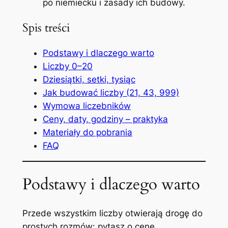
po niemiecku
i zasady ich budowy.
Spis treści
Podstawy i dlaczego warto
Liczby 0–20
Dziesiątki, setki, tysiąc
Jak budować liczby (21, 43, 999)
Wymowa liczebników
Ceny, daty, godziny – praktyka
Materiały do pobrania
FAQ
Podstawy i dlaczego warto
Przede wszystkim liczby otwierają drogę do
prostych rozmów: pytasz o cenę,