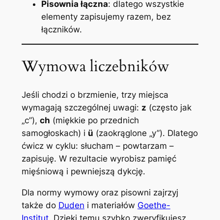
Pisownia łączna
: dlatego wszystkie
elementy zapisujemy razem, bez
łączników.
Wymowa liczebników
Jeśli chodzi o brzmienie, trzy miejsca
wymagają szczególnej uwagi:
z
(często jak
„c”),
ch
(miękkie po przednich
samogłoskach) i
ü
(zaokrąglone „y”). Dlatego
ćwicz w cyklu: słucham – powtarzam –
zapisuję. W rezultacie wyrobisz pamięć
mięśniową i pewniejszą dykcję.
Dla normy wymowy oraz pisowni zajrzyj
także do
Duden
i materiałów
Goethe-
Institut
. Dzięki temu szybko zweryfikujesz