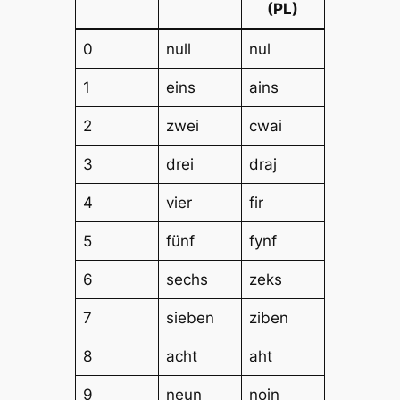
(PL)
0
null
nul
1
eins
ains
2
zwei
cwai
3
drei
draj
4
vier
fir
5
fünf
fynf
6
sechs
zeks
7
sieben
ziben
8
acht
aht
9
neun
nojn