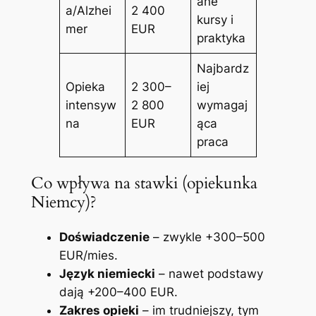
ane
a/Alzhei
2 400
kursy i
mer
EUR
praktyka
Najbardz
Opieka
2 300–
iej
intensyw
2 800
wymagaj
na
EUR
ąca
praca
Co wpływa na stawki (opiekunka
Niemcy)?
Doświadczenie
– zwykle +300–500
EUR/mies.
Język niemiecki
– nawet podstawy
dają +200–400 EUR.
Zakres opieki
– im trudniejszy, tym