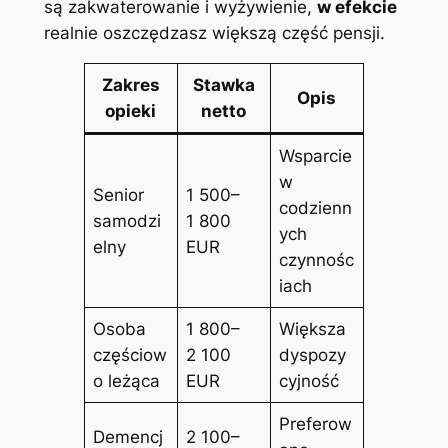
są zakwaterowanie i wyżywienie,
w efekcie
realnie oszczędzasz większą część pensji.
Zakres
Stawka
Opis
opieki
netto
Wsparcie
w
Senior
1 500–
codzienn
samodzi
1 800
ych
elny
EUR
czynnośc
iach
Osoba
1 800–
Większa
częściow
2 100
dyspozy
o leżąca
EUR
cyjność
Preferow
Demencj
2 100–