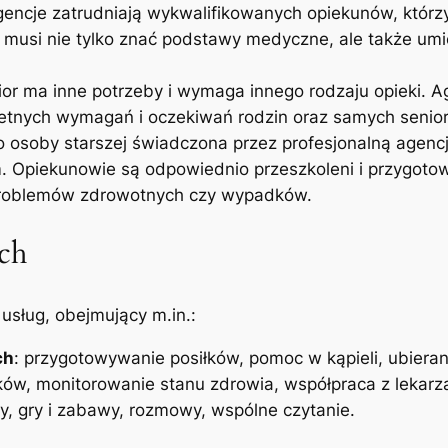
gencje zatrudniają wykwalifikowanych opiekunów, którz
j musi nie tylko znać podstawy medyczne, ale także u
ior ma inne potrzeby i wymaga innego rodzaju opieki. A
etnych wymagań i oczekiwań rodzin oraz samych senio
o osoby starszej świadczona przez profesjonalną agenc
m. Opiekunowie są odpowiednio przeszkoleni i przygoto
 problemów zdrowotnych czy wypadków.
ch
usług, obejmujący m.in.:
ch
: przygotowywanie posiłków, pomoc w kąpieli, ubierani
ków, monitorowanie stanu zdrowia, współpraca z lekarz
ry, gry i zabawy, rozmowy, wspólne czytanie.