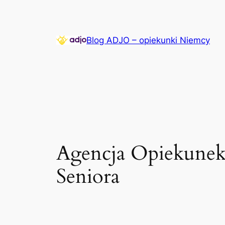
Przejdź
do
treści
Blog ADJO – opiekunki Niemcy
Agencja Opiekunek 
Seniora