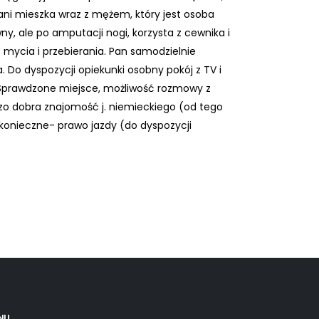
Pani mieszka wraz z mężem, który jest osoba
ny, ale po amputacji nogi, korzysta z cewnika i
 mycia i przebierania. Pan samodzielnie
. Do dyspozycji opiekunki osobny pokój z TV i
. Sprawdzone miejsce, możliwość rozmowy z
dzo dobra znajomość j. niemieckiego (od tego
 konieczne- prawo jazdy (do dyspozycji
NU