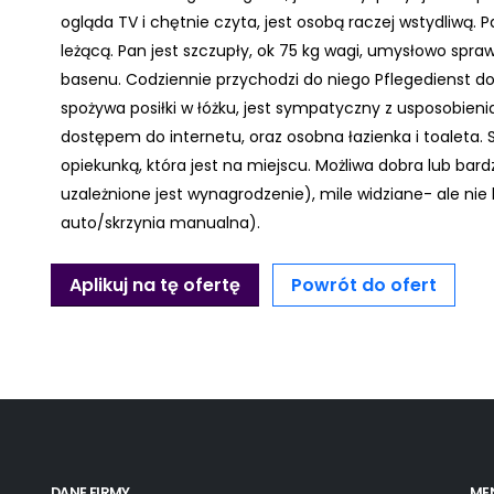
ogląda TV i chętnie czyta, jest osobą raczej wstydliwą. 
leżącą. Pan jest szczupły, ok 75 kg wagi, umysłowo spraw
basenu. Codziennie przychodzi do niego Pflegedienst do
spożywa posiłki w łóżku, jest sympatyczny z usposobienia
dostępem do internetu, oraz osobna łazienka i toaleta
opiekunką, która jest na miejscu. Możliwa dobra lub bar
uzależnione jest wynagrodzenie), mile widziane- ale nie
auto/skrzynia manualna).
Aplikuj na tę ofertę
Powrót do ofert
DANE FIRMY
ME