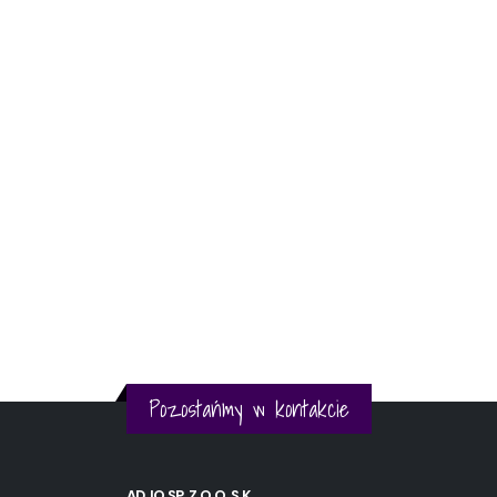
Pozostańmy w kontakcie
ADJO SP. Z O.O. S.K