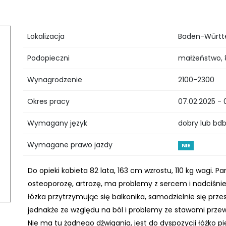
Lokalizacja
Baden-Württ
Podopieczni
małżeństwo, 8
Wynagrodzenie
2100-2300
Okres pracy
07.02.2025 - 
Wymagany język
dobry lub bd
Wymagane prawo jazdy
NIE
Do opieki kobieta 82 lata, 163 cm wzrostu, 110 kg wagi. 
osteoporozę, artrozę, ma problemy z sercem i nadciśnie
łózka przytrzymując się balkonika, samodzielnie się przes
jednakże ze względu na ból i problemy ze stawami prze
Nie ma tu żadnego dźwigania, jest do dyspozycji łóżko pi