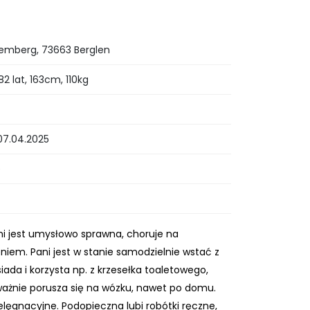
emberg, 73663 Berglen
2 lat, 163cm, 110kg
07.04.2025
b
Pani jest umysłowo sprawna, choruje na
niem. Pani jest w stanie samodzielnie wstać z
iada i korzysta np. z krzesełka toaletowego,
ważnie porusza się na wózku, nawet po domu.
elęgnacyjne. Podopieczna lubi robótki ręczne,