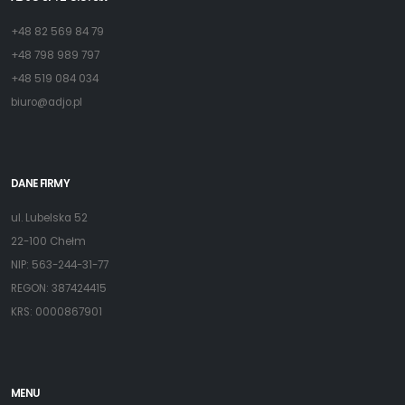
+48 82 569 84 79
+48 798 989 797
+48 519 084 034
biuro@adjo.pl
DANE FIRMY
ul. Lubelska 52
22-100 Chełm
NIP: 563-244-31-77
REGON: 387424415
KRS: 0000867901
MENU