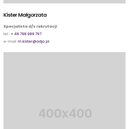
Kister Małgorzata
Specjalista d/s rekrutacji
tel.:
+ 48 798 989 797
e-mail:
m.kister@adjo.pl