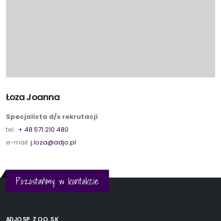
Łoza Joanna
Specjalista d/s rekrutacji
tel.:
+ 48 571 210 480
e-mail:
j.loza@adjo.pl
Pozostańmy w kontakcie
ADJO SP. Z O.O. S.K