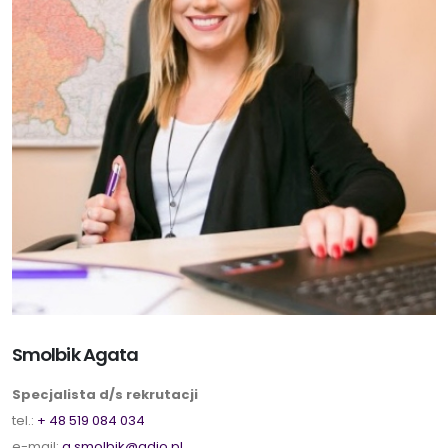
Smolbik Agata
Specjalista d/s rekrutacji
tel.:
+ 48 519 084 034
e-mail:
a.smolbik@adjo.pl