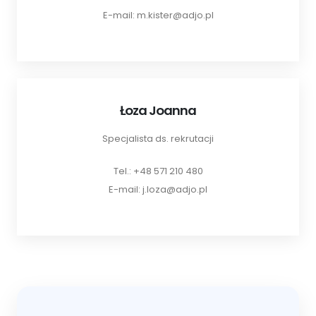
E-mail: m.kister@adjo.pl
Łoza Joanna
Specjalista ds. rekrutacji
Tel.: +48 571 210 480
E-mail: j.loza@adjo.pl