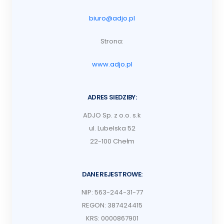
biuro@adjo.pl
Strona:
www.adjo.pl
ADRES SIEDZIBY:
ADJO Sp. z o.o. s.k
ul. Lubelska 52
22-100 Chełm
DANE REJESTROWE:
NIP: 563-244-31-77
REGON: 387424415
KRS: 0000867901