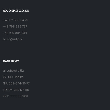
ADJO SP. Z O.O. S.K
+48 82 569 84 79
+48 798 989 797
+48 519 084 034
biuro@adjo.pl
DANE FIRMY
ul. Lubelska 52
22-100 Chełm
NIP: 563-244-31-77
REGON: 387424415
KRS: 0000867901