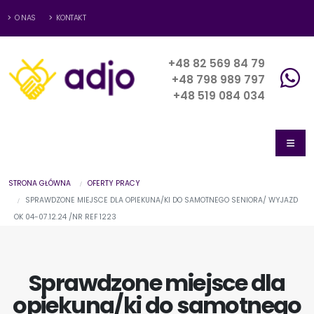
O NAS
KONTAKT
+48 82 569 84 79
+48 798 989 797
+48 519 084 034
STRONA GŁÓWNA
OFERTY PRACY
SPRAWDZONE MIEJSCE DLA OPIEKUNA/KI DO SAMOTNEGO SENIORA/ WYJAZD
OK 04-07.12.24 /NR REF 1223
Sprawdzone miejsce dla
opiekuna/ki do samotnego