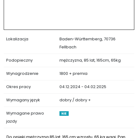
Lokalizacja
Baden-Württemberg, 70736
Fellbach
Podopieczny
mężczyzna, 85 lat, 165cm, 65kg
Wynagrodzenie
1800 + premia
Okres pracy
04.12.2024 - 04.02.2025
Wymagany język
dobry / dobry +
Wymagane prawo
NIE
jazdy
Do opieki mężczyzna 85 lat, 165 cm wzrostu, 65 kg wagi. Pan