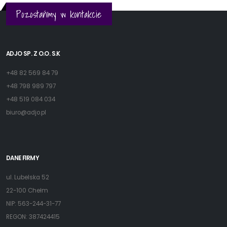
Pozostańmy w kontakcie
ADJO SP. Z O.O. S.K
+48 82 569 84 79
+48 798 989 797
+48 519 084 034
biuro@adjo.pl
DANE FIRMY
ul. Lubelska 52
22-100 Chełm
NIP: 563-244-31-77
REGON: 387424415