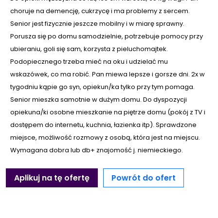
choruje na demencję, cukrzycę i ma problemy z sercem.
Senior jest fizycznie jeszcze mobilny i w miarę sprawny.
Porusza się po domu samodzielnie, potrzebuje pomocy przy
ubieraniu, goli się sam, korzysta z pieluchomajtek.
Podopiecznego trzeba mieć na oku i udzielać mu
wskazówek, co ma robić. Pan miewa lepsze i gorsze dni. 2x w
tygodniu kąpie go syn, opiekun/ka tylko przy tym pomaga.
Senior mieszka samotnie w dużym domu. Do dyspozycji
opiekuna/ki osobne mieszkanie na piętrze domu (pokój z TV i
dostępem do internetu, kuchnia, łazienka itp). Sprawdzone
miejsce, możliwość rozmowy z osobą, która jest na miejscu.
Wymagana dobra lub db+ znajomość j. niemieckiego.
Aplikuj na tę ofertę
Powrót do ofert