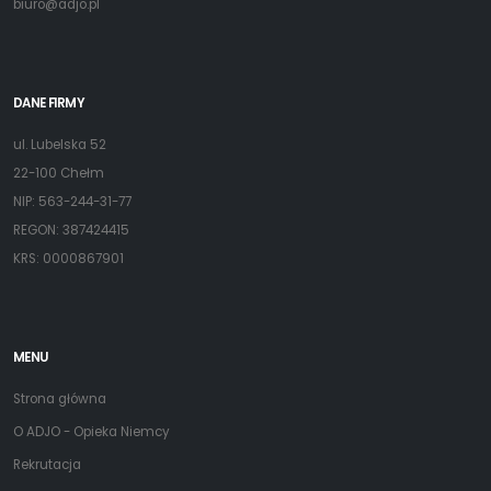
biuro@adjo.pl
DANE FIRMY
ul. Lubelska 52
22-100 Chełm
NIP: 563-244-31-77
REGON: 387424415
KRS: 0000867901
MENU
Strona główna
O ADJO - Opieka Niemcy
Rekrutacja