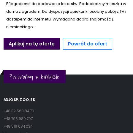
Pflegedienst do podawania lekarstw. Podopieczny mieszka w
domu z ogrodem. Do dyspozycji opiekunki osobny pokój z TV i
dostępem do internetu. Wymagana dobra znajomość j.
niemieckiego.
Aplikuj na tę ofertę
Powrót do ofert
Pozostańmy w kontakcie
ADJO SP. Z O.O. S.K
+48 82 569 84 79
+48 798 989 797
+48 519 084 034