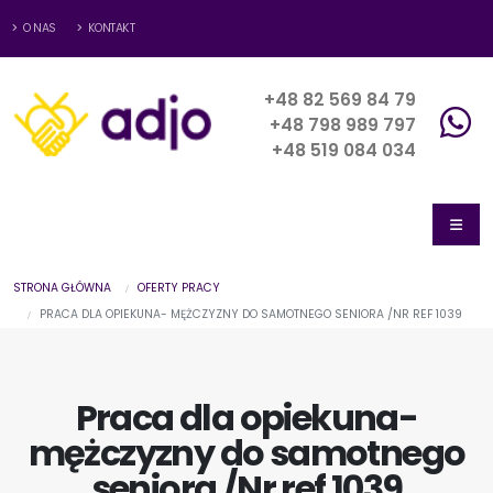
O NAS
KONTAKT
+48 82 569 84 79
+48 798 989 797
+48 519 084 034
STRONA GŁÓWNA
OFERTY PRACY
PRACA DLA OPIEKUNA- MĘŻCZYZNY DO SAMOTNEGO SENIORA /NR REF 1039
Praca dla opiekuna-
mężczyzny do samotnego
seniora /Nr ref 1039