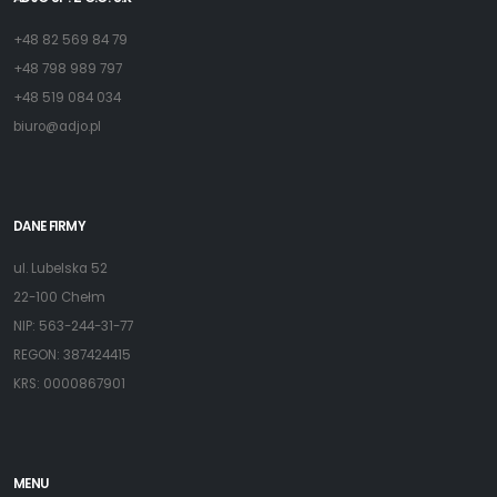
+48 82 569 84 79
+48 798 989 797
+48 519 084 034
biuro@adjo.pl
DANE FIRMY
ul. Lubelska 52
22-100 Chełm
NIP: 563-244-31-77
REGON: 387424415
KRS: 0000867901
MENU