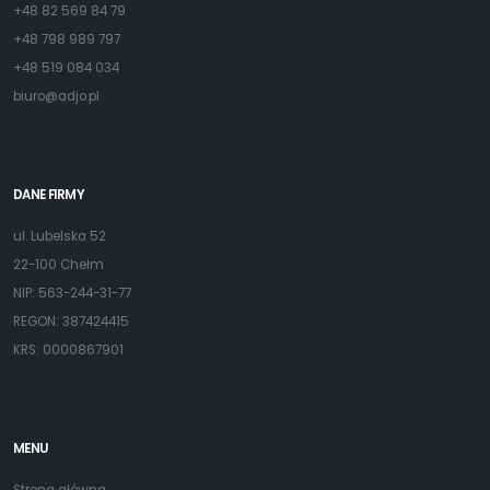
+48 82 569 84 79
+48 798 989 797
+48 519 084 034
biuro@adjo.pl
DANE FIRMY
ul. Lubelska 52
22-100 Chełm
NIP: 563-244-31-77
REGON: 387424415
KRS: 0000867901
MENU