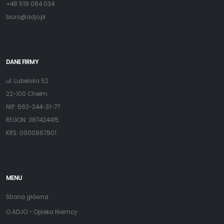
+48 519 084 034
biuro@adjo.pl
DANE FIRMY
ul. Lubelska 52
22-100 Chełm
NIP: 563-244-31-77
REGON: 387424415
KRS: 0000867901
MENU
Strona główna
O ADJO - Opieka Niemcy