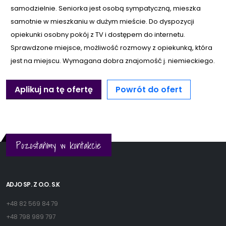
samodzielnie. Seniorka jest osobą sympatyczną, mieszka
samotnie w mieszkaniu w dużym mieście. Do dyspozycji
opiekunki osobny pokój z TV i dostępem do internetu.
Sprawdzone miejsce, możliwość rozmowy z opiekunką, która
jest na miejscu. Wymagana dobra znajomość j. niemieckiego.
Aplikuj na tę ofertę
Powrót do ofert
Pozostańmy w kontakcie
ADJO SP. Z O.O. S.K
+48 82 569 84 79
+48 798 989 797