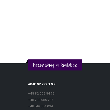
Pozostańmy w kontakcie
ADJO SP. Z O.O. S.K
+48 82 569 84 79
+48 798 989 797
+48 519 084 034