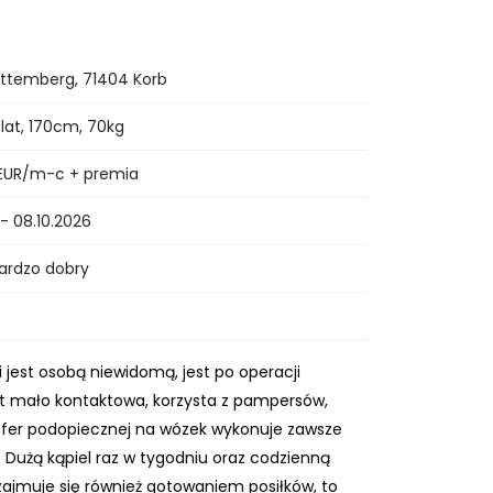
temberg, 71404 Korb
 lat, 170cm, 70kg
EUR/m-c + premia
- 08.10.2026
bardzo dobry
i jest osobą niewidomą, jest po operacji
st mało kontaktowa, korzysta z pampersów,
ansfer podopiecznej na wózek wykonuje zawsze
. Dużą kąpiel raz w tygodniu oraz codzienną
zajmuje się również gotowaniem posiłków, to