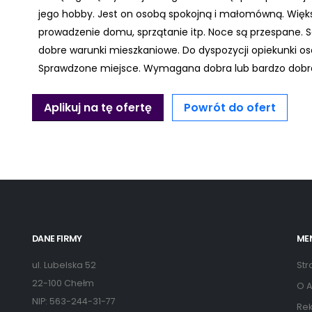
jego hobby. Jest on osobą spokojną i małomówną. Więk
prowadzenie domu, sprzątanie itp. Noce są przespane. 
dobre warunki mieszkaniowe. Do dyspozycji opiekunki o
Sprawdzone miejsce. Wymagana dobra lub bardzo dobra
Aplikuj na tę ofertę
Powrót do ofert
DANE FIRMY
ME
ul. Lubelska 52
Str
22-100 Chełm
O A
NIP: 563-244-31-77
Rek