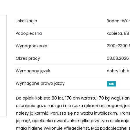
Lokalizacja
Baden-Würt
Podopieczna
kobieta, 88
Wynagrodzenie
2100-2300 
Okres pracy
08.08.2026 
Wymagany język
dobry lub 
Wymagane prawo jazdy
NIE
Do opieki kobieta 88 lat, 170 cm wzrostu, 70 kg wagi. Pan
usunięcia guza mózgu i nie rusza rękami ani nogami, je
należy ją karmić. Porusza się na wózku inwalidzkim. Tr
jej mąż, opiekunka ewentualnie tylko przy tym asekuruje
małą higienę wykonuje Pflegedienst. Mąż podopiecznej 