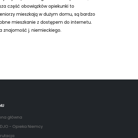
sza część obowiązków opiekunki to
Seniorzy mieszkają w dużym domu, są bardzo
sobne mieszkanie z dostępem do internetu.
 znajomość j. niemieckiego.
NU
ona główna
DJO - Opieka Niemcy
rutacja