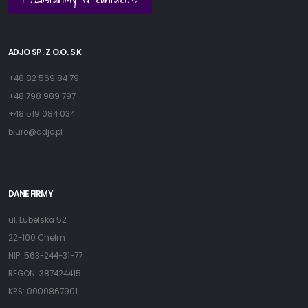
ADJO SP. Z O.O. S.K
+48 82 569 84 79
+48 798 989 797
+48 519 084 034
biuro@adjo.pl
DANE FIRMY
ul. Lubelska 52
22-100 Chełm
NIP: 563-244-31-77
REGON: 387424415
KRS: 0000867901