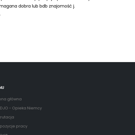
ymagana dobra lub bdb znajomość j.
.
NU
ona główna
DJO - Opieka Niemcy
rutacja
pozycje pracy