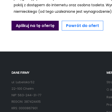
pokój z dostępem do internetu oraz osobna toaleta. W
niemieckiego (od tego uzależnione jest wynagrodzenie)
Aplikuj na tę ofertę
Powrót do ofert
DANE FIRMY
ME
ul. Lubelska 52
Str
22-100 Chełm
O A
NIP: 563-244-31-77
Rek
REGON: 387424415
Pro
KRS: 0000867901