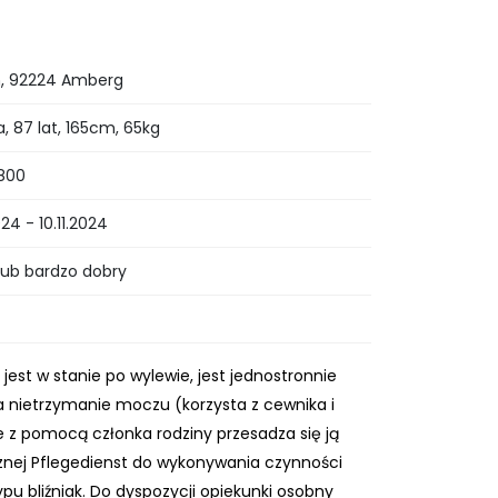
n, 92224 Amberg
a, 87 lat, 165cm, 65kg
800
024 - 10.11.2024
lub bardzo dobry
 jest w stanie po wylewie, jest jednostronnie
ma nietrzymanie moczu (korzysta z cewnika i
ie z pomocą członka rodziny przesadza się ją
cznej Pflegedienst do wykonywania czynności
 bliźniak. Do dyspozycji opiekunki osobny