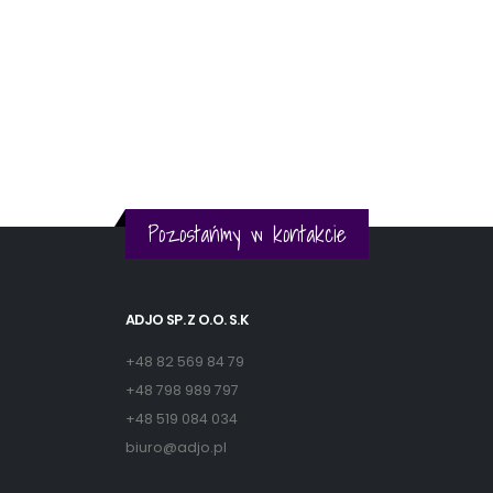
Pozostańmy w kontakcie
ADJO SP. Z O.O. S.K
+48 82 569 84 79
+48 798 989 797
+48 519 084 034
biuro@adjo.pl