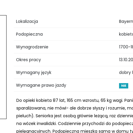
Lokalizacja
Bayer
Podopieczna
kobiet
Wynagrodzenie
1700-1
Okres pracy
13.10.2
Wymagany język
dobry 
Wymagane prawo jazdy
NIE
Do opieki kobieta 87 lat, 165 cm wzrostu, 65 kg wagi. Pani
sparaliżowana, nie mówi- ale dobrze słyszy i rozumie, 
pieluch). Seniorka jest osobą głównie leżącą, raz dzienn
na wózek inwalidzki. Codziennie przychodzi do podopie
pielęgnacyjnych. Podopieczna mieszka sama w domu typu