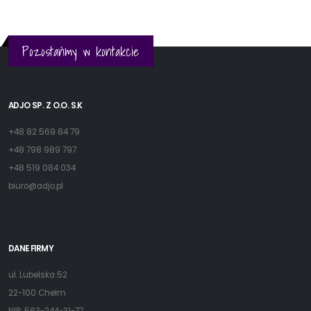
Pozostańmy w kontakcie
ADJO SP. Z O.O. S.K
+48 82 569 84 79
+48 798 989 797
+48 519 084 034
biuro@adjo.pl
DANE FIRMY
ul. Lubelska 52
22-100 Chełm