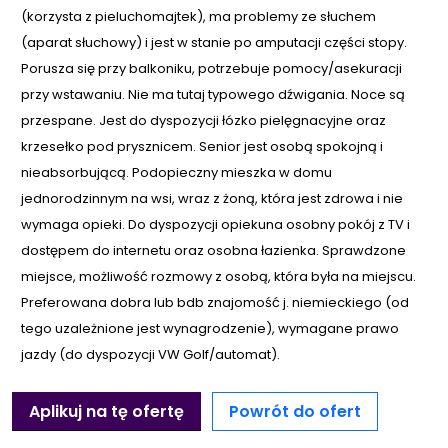
(korzysta z pieluchomajtek), ma problemy ze słuchem
(aparat słuchowy) i jest w stanie po amputacji części stopy.
Porusza się przy balkoniku, potrzebuje pomocy/asekuracji
przy wstawaniu. Nie ma tutaj typowego dźwigania. Noce są
przespane. Jest do dyspozycji łózko pielęgnacyjne oraz
krzesełko pod prysznicem. Senior jest osobą spokojną i
nieabsorbującą. Podopieczny mieszka w domu
jednorodzinnym na wsi, wraz z żoną, która jest zdrowa i nie
wymaga opieki. Do dyspozycji opiekuna osobny pokój z TV i
dostępem do internetu oraz osobna łazienka. Sprawdzone
miejsce, możliwość rozmowy z osobą, która była na miejscu.
Preferowana dobra lub bdb znajomość j. niemieckiego (od
tego uzależnione jest wynagrodzenie), wymagane prawo
jazdy (do dyspozycji VW Golf/automat).
Aplikuj na tę ofertę
Powrót do ofert