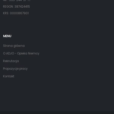
NIP: 563-244-31-77
REGON: 387424415
KRS: 0000867901
MENU
Strona główna
O ADJO - Opieka Niemcy
Rekrutacja
Propozycje pracy
Kontakt