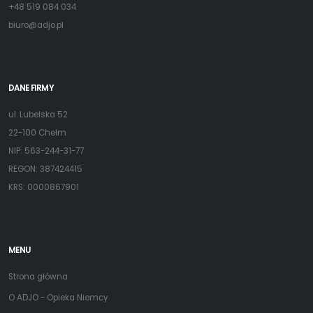
+48 519 084 034
biuro@adjo.pl
DANE FIRMY
ul. Lubelska 52
22-100 Chełm
NIP: 563-244-31-77
REGON: 387424415
KRS: 0000867901
MENU
Strona główna
O ADJO - Opieka Niemcy