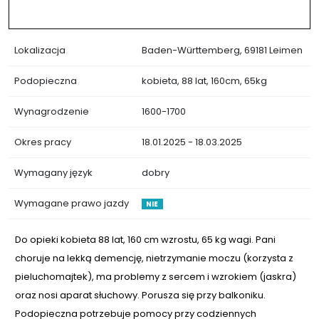
Lokalizacja
Baden-Württemberg, 69181 Leimen
Podopieczna
kobieta, 88 lat, 160cm, 65kg
Wynagrodzenie
1600-1700
Okres pracy
18.01.2025 - 18.03.2025
Wymagany język
dobry
Wymagane prawo jazdy
NIE
Do opieki kobieta 88 lat, 160 cm wzrostu, 65 kg wagi. Pani
choruje na lekką demencję, nietrzymanie moczu (korzysta z
pieluchomajtek), ma problemy z sercem i wzrokiem (jaskra)
oraz nosi aparat słuchowy. Porusza się przy balkoniku.
Podopieczna potrzebuje pomocy przy codziennych