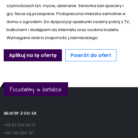
czynnościach tzn. mycie, ubieranie. Seniorka lubi spacery i
gry. Noce są przespane. Podopieczna mieszka samotnie w
domu z ogrodem. Do dyspozycji opiekunki osobny pokój z TV,
balkonem i dostępem do internetu oraz osobna toaleta.
Wymagana dobra znajomośc j.niemieckiego.
Aplikuj na tę ofertę
Powrót do ofert
Pozostańmy w kontakcie
ADJO SP. Z O.O. S.K
+48 82 569 84 79
+48 798 989 797