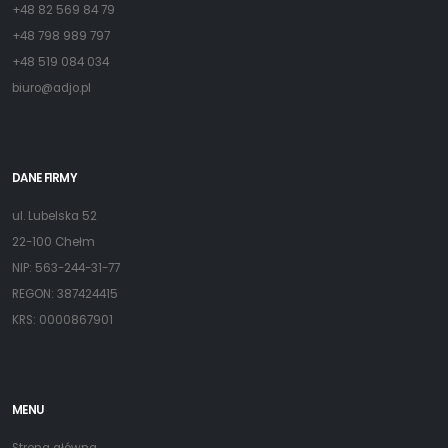
+48 82 569 84 79
+48 798 989 797
+48 519 084 034
biuro@adjo.pl
DANE FIRMY
ul. Lubelska 52
22-100 Chełm
NIP: 563-244-31-77
REGON: 387424415
KRS: 0000867901
MENU