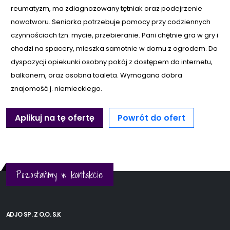
reumatyzm, ma zdiagnozowany tętniak oraz podejrzenie
nowotworu. Seniorka potrzebuje pomocy przy codziennych
czynnościach tzn. mycie, przebieranie. Pani chętnie gra w gry i
chodzi na spacery, mieszka samotnie w domu z ogrodem. Do
dyspozycji opiekunki osobny pokój z dostępem do internetu,
balkonem, oraz osobna toaleta. Wymagana dobra
znajomość j. niemieckiego.
Aplikuj na tę ofertę
Powrót do ofert
Pozostańmy w kontakcie
ADJO SP. Z O.O. S.K