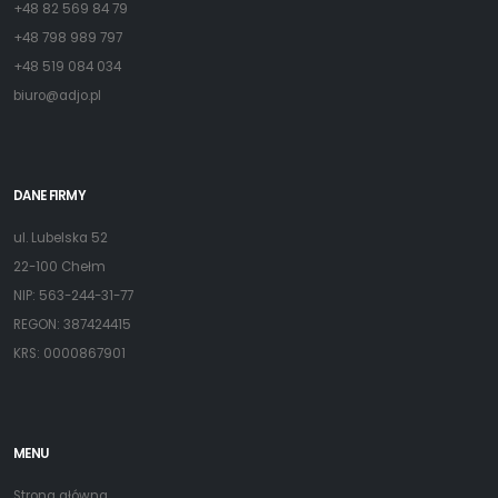
+48 82 569 84 79
+48 798 989 797
+48 519 084 034
biuro@adjo.pl
DANE FIRMY
ul. Lubelska 52
22-100 Chełm
NIP: 563-244-31-77
REGON: 387424415
KRS: 0000867901
MENU
Strona główna