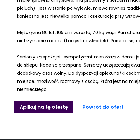
miarę sprawna umysłowo, ma problemy z sercem i nadc
pieluch) i jest w stanie po wylewie, miewa również rzadki
konieczna jest niewielka pomoc i asekuracja przy wstawan
Mężczyzna 80 lat, 165 cm wzrostu, 70 kg wagi. Pan chor
nietrzymanie moczu (korzysta z wkładek). Porusza się c
Seniorzy są spokojni i sympatyczni, mieszkają w domu je
do sklepu. Noce są przespane. Seniorzy uczęszczają dwa
dodatkowy czas wolny. Do dyspozycji opiekuna/ki osobn
miejsce, możliwość rozmowy z osobą, która jest na mi
niemieckiego.
Aplikuj na tę ofertę
Powrót do ofert