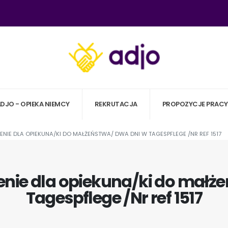
ADJO - OPIEKA NIEMCY
REKRUTACJA
PROPOZYCJE PRACY
NIE DLA OPIEKUNA/KI DO MAŁŻEŃSTWA/ DWA DNI W TAGESPFLEGE /NR REF 1517
nie dla opiekuna/ki do małż
Tagespflege /Nr ref 1517