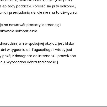
iśnieniem, nietrzymanie moczu (korzysta z
e epizody padaczki. Porusza się przy balkoniku,
iu i przesiadaniu się, ale nie ma tu dźwigania.
uje na nowotwór prostaty, demencję i
ałkowicie samodzielnie.
dnorodzinnym w spokojnej okolicy, jest blisko
 dni w tygodniu do Tagespflege i wtedy jest
y pokój z dostępem do internetu. Sprawdzone
ejscu. Wymagana dobra znajomość j.