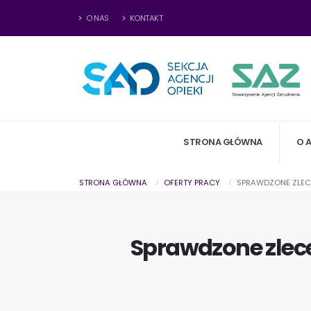
O NAS
KONTAKT
STRONA GŁÓWNA
O 
STRONA GŁÓWNA
OFERTY PRACY
SPRAWDZONE ZLECE
Sprawdzone zlece