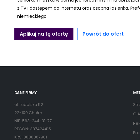
Seniorka mieszka w domu jednorodzinnym na obrzeżach 
z TV i dostępem do internetu oraz osobna łazienka. Pr
niemieckiego.
Aplikuj na tę ofertę
Powrót do ofert
DANE FIRMY
ME
ul. Lubelska 52
Str
22-100 Chełm
O A
NIP: 563-244-31-77
Rek
REGON: 387424415
Pro
KRS: 0000867901