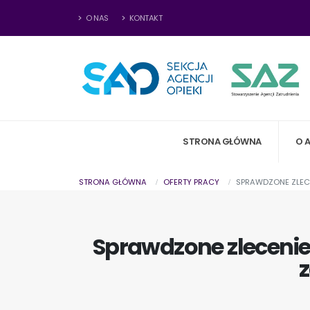
O NAS
KONTAKT
STRONA GŁÓWNA
O 
STRONA GŁÓWNA
OFERTY PRACY
SPRAWDZONE ZLECEN
Sprawdzone zlecenie
z