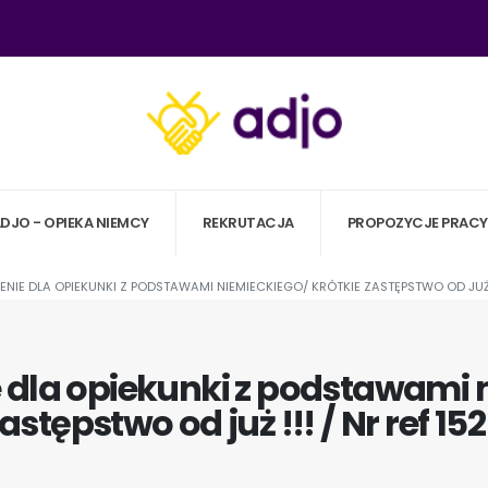
ADJO - OPIEKA NIEMCY
REKRUTACJA
PROPOZYCJE PRACY
IE DLA OPIEKUNKI Z PODSTAWAMI NIEMIECKIEGO/ KRÓTKIE ZASTĘPSTWO OD JUŻ !!
 dla opiekunki z podstawami n
astępstwo od już !!! / Nr ref 15