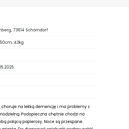
berg, 73614 Schorndorf
 150cm, 43kg
05.2025
ani choruje na lekką demencję i ma problemy z
amodzielną. Podopieczna chętnie chodzi na
osobą palącą papierosy. Noce są przespane.