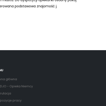
miasta. Do dyspozycji opiekunki osobny pokój
eferowana podstawowa znajomość j.
NU
ona główna
DJO - Opieka Niemcy
rutacja
pozycje pracy