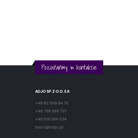
Pozostańmy w kontakcie
ADJO SP. Z O.O. S.K
+48 82 569 84 79
+48 798 989 797
+48 519 084 034
biuro@adjo.pl