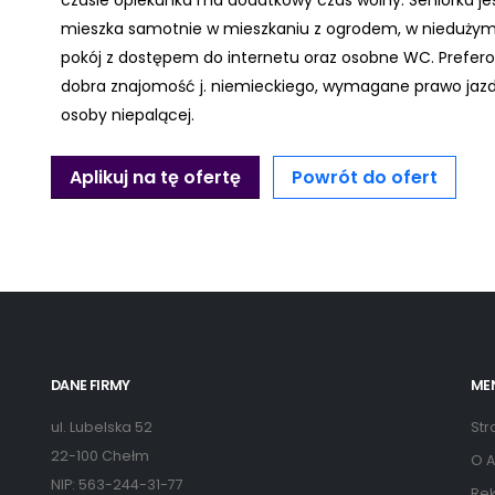
czasie opiekunka ma dodatkowy czas wolny. Seniorka jes
mieszka samotnie w mieszkaniu z ogrodem, w niedużym 
pokój z dostępem do internetu oraz osobne WC. Prefer
dobra znajomość j. niemieckiego, wymagane prawo jazdy
osoby niepalącej.
Aplikuj na tę ofertę
Powrót do ofert
DANE FIRMY
ME
ul. Lubelska 52
Str
22-100 Chełm
O A
NIP: 563-244-31-77
Rek