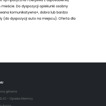
t sympatyczna i cierpliwa z usposobienia,
mieście. Do dyspozycji opiekunki osobny
owana komunikatywna+, dobra lub bardzo
 (do dyspozycji auto na miejscu). Oferta dla
NU
ona główna
DJO - Opieka Niemcy
rutacja