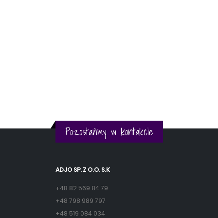
Pozostańmy w kontakcie
ADJO SP. Z O.O. S.K
+48 82 569 84 79
+48 798 989 797
+48 519 084 034