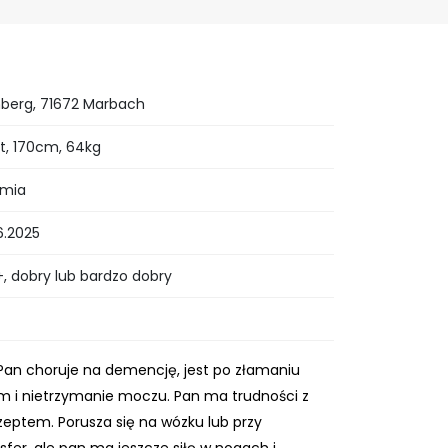
erg, 71672 Marbach
at, 170cm, 64kg
emia
6.2025
 dobry lub bardzo dobry
 Pan choruje na demencję, jest po złamaniu
m i nietrzymanie moczu. Pan ma trudności z
ptem. Porusza się na wózku lub przy