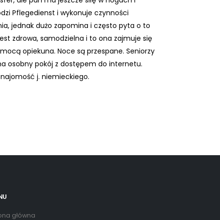
sfer, ale pan ma jeszcze siłę w nogach i
zi Pflegedienst i wykonuje czynności
ia, jednak dużo zapomina i często pyta o to
st zdrowa, samodzielna i to ona zajmuje się
omocą opiekuna. Noce są przespane. Seniorzy
na osobny pokój z dostępem do internetu.
najomość j. niemieckiego.
NU
ona główna