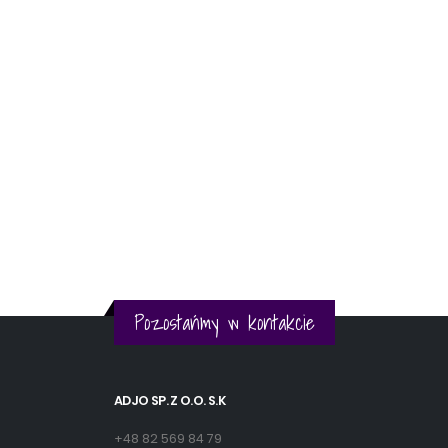
Pozostańmy w kontakcie
ADJO SP. Z O.O. S.K
+48 82 569 84 79