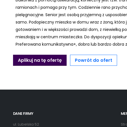
balkoniku z pomocą/asekuracją, konieczny jest tzw. tran
ramionach i pomaga przy tym. Codziennie rano przychod
pielęgnacyjne. Senior jest osobą przyjemną z usposobien
samo. Podopieczny mieszka w domu wraz z żoną, która je
gotowaniem i w większości prowadzi dom, z niewielką p
mieszkają w centrum miasteczka. Do dyspozycji opieku
Preferowana komunikatywna+, dobra lub bardzo dobra z
Aplikuj na tę ofertę
Powrót do ofert
DANE FIRMY
ME
ul. Lubelska 52
Str