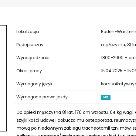
Lokalizacja
Baden-Württemb
Podopieczny
mężczyzna, 81 l
Wynagrodzenie
1800-2000 + pr
Okres pracy
15.04.2025 - 15.0
Wymagany język
komunikatywny+,
Wymagane prawo jazdy
NIE
Do opieki mężczyzna 81 lat, 170 cm wzrostu, 64 kg wagi.
szyjki kości udowej, dokucza mu osteoporoza, reumatyz
mową po niedawnym zabiegu tracheotomii tzn. mówi sze