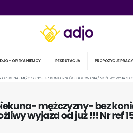
ADJO - OPIEKA NIEMCY
REKRUTACJA
PROPOZYCJE PRACY
A OPIEKUNA- MĘŻCZYZNY- BEZ KONIECZNOŚCI GOTOWANIA/ MOŻLIWY WYJAZD OD J
piekuna- mężczyzny- bez kon
żliwy wyjazd od już !!! Nr ref 1