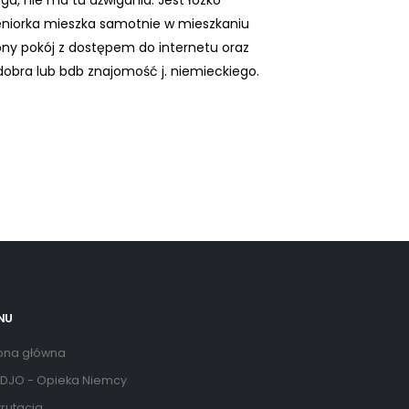
a, nie ma tu dźwigania. Jest łózko
eniorka mieszka samotnie w mieszkaniu
bny pokój z dostępem do internetu oraz
dobra lub bdb znajomość j. niemieckiego.
NU
ona główna
DJO - Opieka Niemcy
rutacja