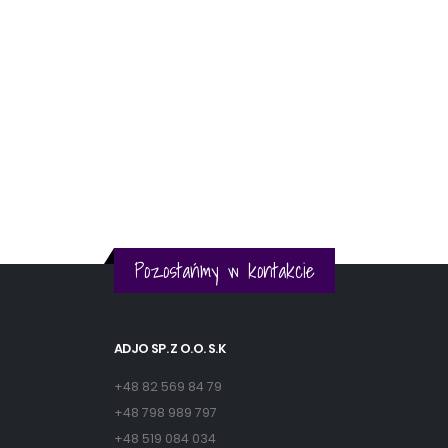
Pozostańmy w kontakcie
ADJO SP. Z O.O. S.K
+48 82 569 84 79
+48 798 989 797
+48 519 084 034