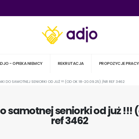
ADJO - OPIEKA NIEMCY
REKRUTACJA
PROPOZYCJE PRACY
KI DO SAMOTNEJ SENIORKI OD JUŻ !!! (OD OK 18-20.09.25) /NR REF 3462
 samotnej seniorki od już !!! 
ref 3462