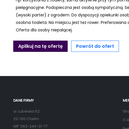
np. korzystaniu z toalety, sama aktywnie przy tym pomag
pielęgnacyjne. Podopieczna jest osobą sympatyczną. S
(wysoki parter) z ogrodem. Do dyspozycji opiekunki oso
osobna toaleta. Na miejscu jest też rower. Preferowana 
Oferta dla osoby niepalącej.
Aplikuj na tę ofertę
Powrót do ofert
DANE FIRMY
ME
ul. Lubelska 52
Str
22-100 Chełm
O A
NIP: 563-244-31-77
Rek