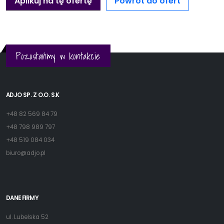
Aplikuj na tę ofertę
Powrót do ofert
Pozostańmy w kontakcie
ADJO SP. Z O.O. S.K
+48 82 569 84 79
+48 798 989 797
+48 519 084 034
biuro@adjo.pl
DANE FIRMY
ul. Lubelska 52