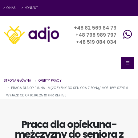
O NAS
KONTAKT
+48 82 569 84 79
+48 798 989 797
+48 519 084 034
STRONA GŁÓWNA
OFERTY PRACY
PRACA DLA OPIEKUNA- MĘŻCZYZNY DO SENIORA Z ŻONĄ/ MOŻLIWY SZYBKI
WYJAZD OD OK 10.06.25 !!! /NR REF 1531
Praca dla opiekuna-
mężczyzny do seniora z