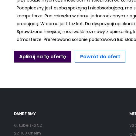
przy codziennych czynnościach, w zależności od kondyc
Podopieczny jest osobą spokojną i nieabsorbującą, ma s
komputerze. Pan mieszka w domu jednorodzinnym z ogrod
pracującą. W domu jest też kot. Do dyspozycji opiekunk
Sprawdzone miejsce, możliwość rozmowy z opiekunką, któr
atmosferze. Preferowana solidnie podstawowa lub słab
Aplikuj na tę ofertę
Powrót do ofert
DANE FIRMY
ME
ul. Lubelska 52
Str
22-100 Chełm
O A