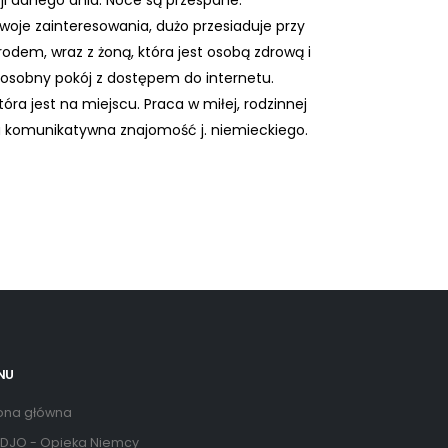
ji danego dnia. Noce są przespane.
woje zainteresowania, dużo przesiaduje przy
em, wraz z żoną, która jest osobą zdrową i
i osobny pokój z dostępem do internetu.
a jest na miejscu. Praca w miłej, rodzinnej
a komunikatywna znajomość j. niemieckiego.
NU
ona główna
DJO - Opieka Niemcy