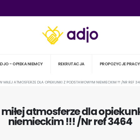
ADJO - OPIEKA NIEMCY
REKRUTACJA
PROPOZYCJE PRACY
 MIŁEJ ATMOSFERZE DLA OPIEKUNKI Z PODSTAWOWYM NIEMIECKIM !!! /NR REF 3
 miłej atmosferze dla opieku
niemieckim !!! /Nr ref 3464