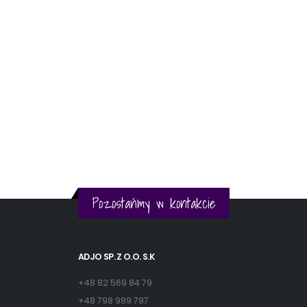
Pozostańmy w kontakcie
ADJO SP. Z O.O. S.K
+48 82 569 84 79
+48 798 989 797