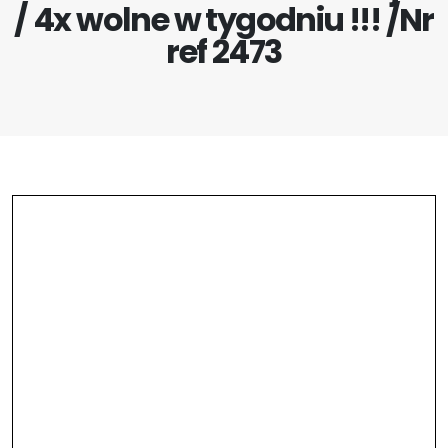
/ 4x wolne w tygodniu !!! /Nr
ref 2473