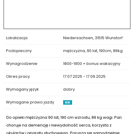
Lokalizacja
Niedersachsen, 31515 Wunstorf
Podopieczny
mężczyzna, 90 lat, 190cm, 86kg
Wynagrodzenie
1800-1900 + bonus wakacyjny
Okres pracy
17.07.2025 - 17.09.2025
Wymagany język
dobry
Wymagane prawo jazdy
NIE
Do opieki mężczyzna 90 lat, 190 cm wzrostu, 86 kg wagi. Pan
choruje na demencję i niewydolność serca, korzysta z
okularów i aparatu słuchowego. Porusza się samodzielnie,