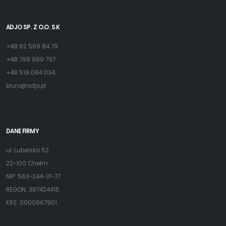
ADJO SP. Z O.O. S.K
+48 82 569 84 79
+48 798 989 797
+48 519 084 034
biuro@adjo.pl
DANE FIRMY
ul. Lubelska 52
22-100 Chełm
NIP: 563-244-31-77
REGON: 387424415
KRS: 0000867901