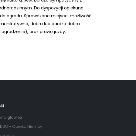
 się kulturą. Jest bardzo sympatyczny z
ednorodzinnym. Do dyspozycji opiekuna
 do ogrodu. Sprawdzone miejsce, możliwość
omunikatywna, dobra lub bardzo dobra
nagrodzenie), oraz prawo jazdy.
NU
ona główna
DJO - Opieka Niemcy
rutacja