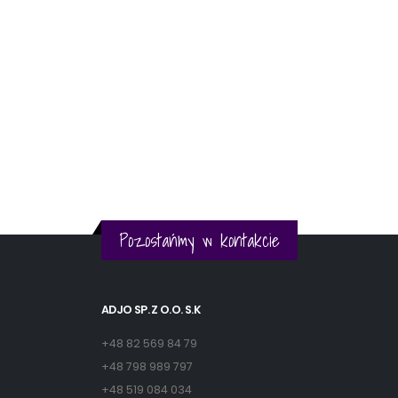
Pozostańmy w kontakcie
ADJO SP. Z O.O. S.K
+48 82 569 84 79
+48 798 989 797
+48 519 084 034