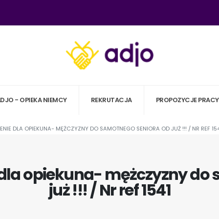
ADJO - OPIEKA NIEMCY
REKRUTACJA
PROPOZYCJE PRACY
NIE DLA OPIEKUNA- MĘŻCZYZNY DO SAMOTNEGO SENIORA OD JUŻ !!! / NR REF 15
 dla opiekuna- mężczyzny do 
już !!! / Nr ref 1541