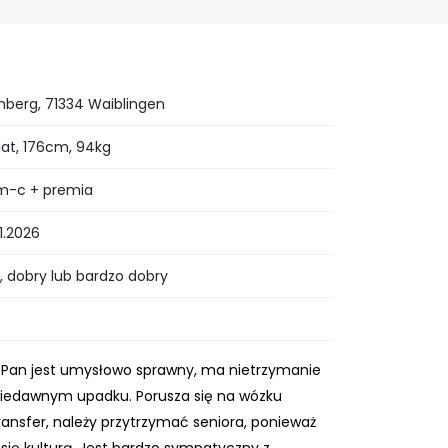
erg, 71334 Waiblingen
lat, 176cm, 94kg
m-c + premia
01.2026
 dobry lub bardzo dobry
i. Pan jest umysłowo sprawny, ma nietrzymanie
 niedawnym upadku. Porusza się na wózku
ransfer, należy przytrzymać seniora, ponieważ