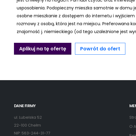
jest chwiejny na nogach. Pan lubi czytać oraz interesuje
usposobienia. Podopieczny mieszka samotnie w domu j
osobne mieszkanie z dostępem do internetu i wyjściem
rozmowy z osobą, która jest na miejscu. Preferowana k
znajomość j. niemieckiego (od tego uzależnione jest wy
Aplikuj na tę ofertę
Powrót do ofert
DANE FIRMY
ME
ul. Lubelska 52
Str
22-100 Chełm
O A
NIP: 563-244-31-77
Rek