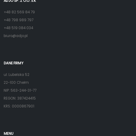
ADJO SP. Z O.O. S.K
+48 82 569 84 79
+48 798 989 797
+48 519 084 034
biuro@adjo.pl
DANE FIRMY
ul. Lubelska 52
22-100 Chełm
NIP: 563-244-31-77
REGON: 387424415
KRS: 0000867901
MENU