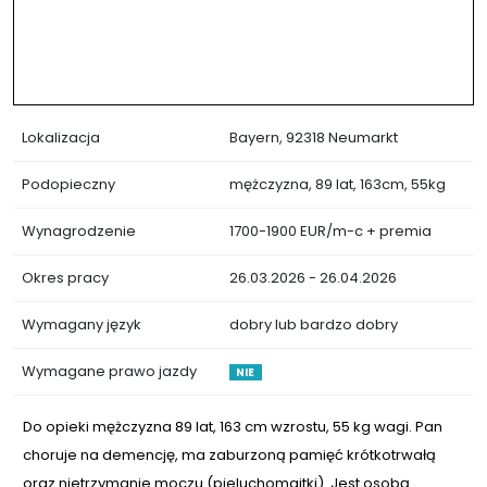
Lokalizacja
Bayern, 92318 Neumarkt
Podopieczny
mężczyzna, 89 lat, 163cm, 55kg
Wynagrodzenie
1700-1900 EUR/m-c + premia
Okres pracy
26.03.2026 - 26.04.2026
Wymagany język
dobry lub bardzo dobry
Wymagane prawo jazdy
NIE
Do opieki mężczyzna 89 lat, 163 cm wzrostu, 55 kg wagi. Pan
choruje na demencję, ma zaburzoną pamięć krótkotrwałą
oraz nietrzymanie moczu (pieluchomajtki). Jest osobą