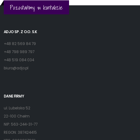
Pozostańmy w kontakcie
ADJO SP. Z O.O. S.K
+48 82 569 84 79
+48 798 989 797
+48 519 084 034
biuro@adjo.pl
DANE FIRMY
ul. Lubelska 52
22-100 Chełm
NIP: 563-244-31-77
REGON: 387424415