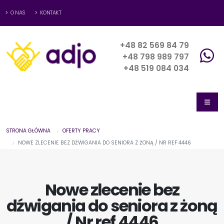
O NAS
KONTAKT
+48 82 569 84 79
+48 798 989 797
+48 519 084 034
STRONA GŁÓWNA
OFERTY PRACY
NOWE ZLECENIE BEZ DŹWIGANIA DO SENIORA Z ŻONĄ / NR REF 4446
Nowe zlecenie bez
dźwigania do seniora z żoną
/ Nr ref 4446