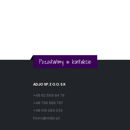
Pozostańmy w kontakcie
ADJO SP. Z O.O. S.K
+48 82 569 84 79
+48 798 989 797
+48 519 084 034
biuro@adjo.pl