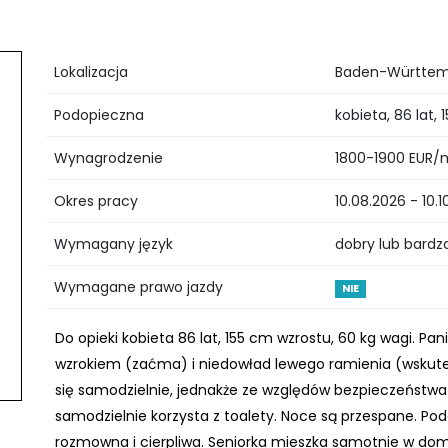
Lokalizacja
Baden-Württemb
Podopieczna
kobieta, 86 lat,
Wynagrodzenie
1800-1900 EUR/
Okres pracy
10.08.2026 - 10.
Wymagany język
dobry lub bardz
Wymagane prawo jazdy
NIE
Do opieki kobieta 86 lat, 155 cm wzrostu, 60 kg wagi. P
wzrokiem (zaćma) i niedowład lewego ramienia (wskutek
się samodzielnie, jednakże ze względów bezpieczeństwa 
samodzielnie korzysta z toalety. Noce są przespane. Podo
rozmowna i cierpliwa. Seniorka mieszka samotnie w d