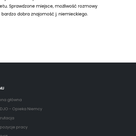
rnetu. Sprawdzone miejsce, możliwość rozmowy
 bardzo dobra znajomość j. niemieckiego.
NU
ona główna
DJO - Opieka Niemcy
rutacja
pozycje pracy