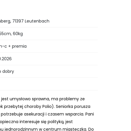
erg, 71397 Leutenbach
 155cm, 60kg
m-c + premia
10.2026
o dobry
ani jest umysłowo sprawna, ma problemy ze
 przebytej choroby Polio). Seniorka porusza
potrzebuje asekuracji i czasem wsparcia. Pani
pieczna interesuje się polityką, jest
omu jednorodzinnym w centrum miasteczka. Do