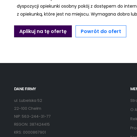
dyspozycji opiekunki osobny pokój z dostępem do inte
z opiekunką, które jest na miejscu. Wymagana dobra lub
Aplikuj na tę ofertę
Powrót do ofert
DANE FIRMY
ME
ul. Lubelska 52
Str
22-100 Chełm
O A
NIP: 563-244-31-77
Rek
REGON: 387424415
Pro
KRS: 0000867901