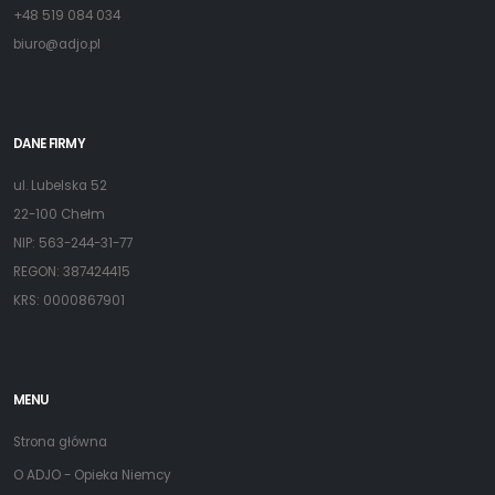
+48 519 084 034
biuro@adjo.pl
DANE FIRMY
ul. Lubelska 52
22-100 Chełm
NIP: 563-244-31-77
REGON: 387424415
KRS: 0000867901
MENU
Strona główna
O ADJO - Opieka Niemcy