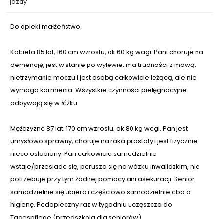
jazdy
Do opieki małżeństwo.
Kobieta 85 lat, 160 cm wzrostu, ok 60 kg wagi. Pani choruje na
demencję, jest w stanie po wylewie, ma trudności z mową,
nietrzymanie moczu i jest osobą całkowicie leżącą, ale nie
wymaga karmienia. Wszystkie czynności pielęgnacyjne
odbywają się w łóżku.
Mężczyzna 87 lat, 170 cm wzrostu, ok 80 kg wagi. Pan jest
umysłowo sprawny, choruje na raka prostaty i jest fizycznie
nieco osłabiony. Pan całkowicie samodzielnie
wstaje/przesiada się, porusza się na wózku inwalidzkim, nie
potrzebuje przy tym żadnej pomocy ani asekuracji. Senior
samodzielnie się ubiera i częściowo samodzielnie dba o
higienę. Podopieczny raz w tygodniu uczęszcza do
Tagespflege (przedszkola dla seniorów).