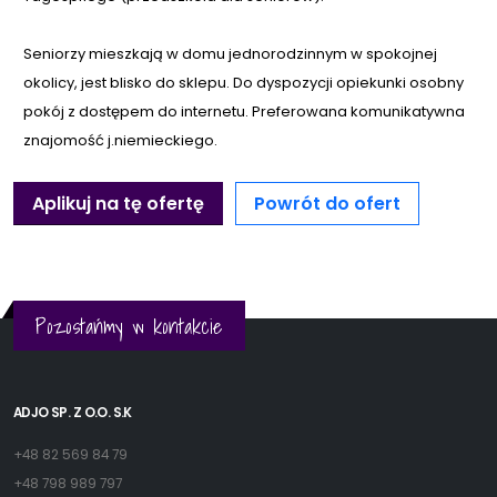
Seniorzy mieszkają w domu jednorodzinnym w spokojnej
okolicy, jest blisko do sklepu. Do dyspozycji opiekunki osobny
pokój z dostępem do internetu. Preferowana komunikatywna
znajomość j.niemieckiego.
Aplikuj na tę ofertę
Powrót do ofert
Pozostańmy w kontakcie
ADJO SP. Z O.O. S.K
+48 82 569 84 79
+48 798 989 797