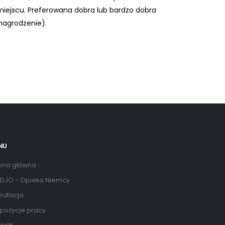
miejscu. Preferowana dobra lub bardzo dobra
nagrodzenie).
NU
ona główna
DJO - Opieka Niemcy
rutacja
pozycje pracy