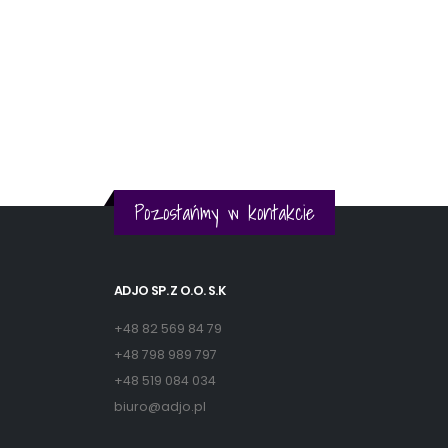
Pozostańmy w kontakcie
ADJO SP. Z O.O. S.K
+48 82 569 84 79
+48 798 989 797
+48 519 084 034
biuro@adjo.pl