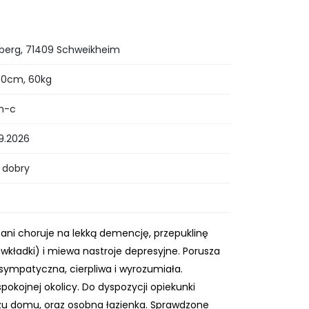
erg, 71409 Schweikheim
160cm, 60kg
m-c
09.2026
 dobry
 Pani choruje na lekką demencję, przepuklinę
kładki) i miewa nastroje depresyjne. Porusza
 sympatyczna, cierpliwa i wyrozumiała.
kojnej okolicy. Do dyspozycji opiekunki
zu domu, oraz osobna łazienka. Sprawdzone