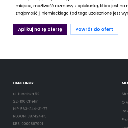
miejsce, możliwość rozmowy z opiekunką, która jest na 
znajomość j. niemieckiego (od tego uzależnione jest wy
Aplikuj na tę ofertę
Powrót do ofert
DANE FIRMY
ME
ul. Lubelska 52
Str
22-100 Chełm
O A
NIP: 563-244-31-77
Rek
REGON: 387424415
Pro
KRS: 0000867901