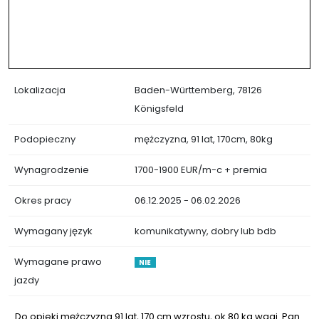
Lokalizacja
Baden-Württemberg, 78126
Königsfeld
Podopieczny
mężczyzna, 91 lat, 170cm, 80kg
Wynagrodzenie
1700-1900 EUR/m-c + premia
Okres pracy
06.12.2025 - 06.02.2026
Wymagany język
komunikatywny, dobry lub bdb
Wymagane prawo
NIE
jazdy
Do opieki mężczyzna 91 lat, 170 cm wzrostu, ok 80 kg wagi. Pan