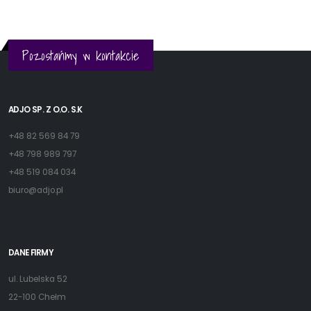
Pozostańmy w kontakcie
ADJO SP. Z O.O. S.K
+48 82 569 84 79
+48 798 989 797
+48 519 084 034
biuro@adjo.pl
DANE FIRMY
ul. Lubelska 52
22-100 Chełm