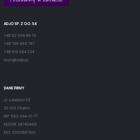
ADJO SP. Z O.O. S.K
+48 82 569 84 79
+48 798 989 797
+48 519 084 034
biuro@adjo.pl
DANE FIRMY
ul. Lubelska 52
22-100 Chełm
NIP: 563-244-31-77
REGON: 387424415
KRS: 0000867901