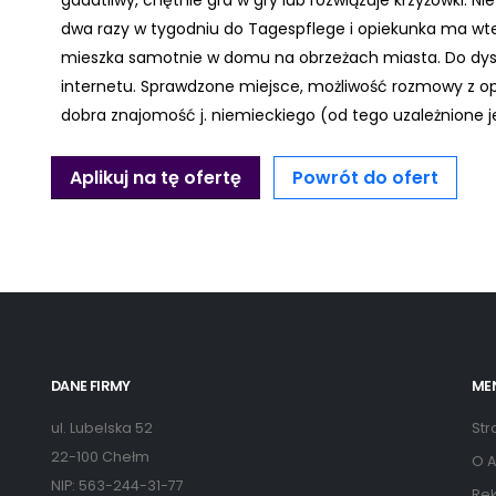
gadatliwy, chętnie gra w gry lub rozwiązuje krzyżówki. N
dwa razy w tygodniu do Tagespflege i opiekunka ma wt
mieszka samotnie w domu na obrzeżach miasta. Do dysp
internetu. Sprawdzone miejsce, możliwość rozmowy z opi
dobra znajomość j. niemieckiego (od tego uzależnione j
Aplikuj na tę ofertę
Powrót do ofert
DANE FIRMY
ME
ul. Lubelska 52
Str
22-100 Chełm
O A
NIP: 563-244-31-77
Rek