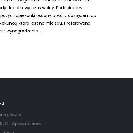
ie ma tu dźwigania ani nocek. Pan uczęszcza
edy dodatkowy czas wolny. Podopieczny
ozycji opiekunki osobny pokój z dostępem do
ekunką, która jest na miejscu. Preferowana
est wynagrodzenie).
NU
ona główna
DJO - Opieka Niemcy
rutacja