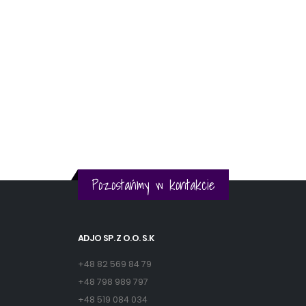
Pozostańmy w kontakcie
ADJO SP. Z O.O. S.K
+48 82 569 84 79
+48 798 989 797
+48 519 084 034