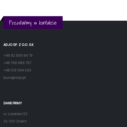
Pozostańmy w kontakcie
ADJO SP. Z O.O. S.K
+48 82 569 84 79
+48 798 989 797
+48 519 084 034
biuro@adjo.pl
DANE FIRMY
ul. Lubelska 52
22-100 Chełm