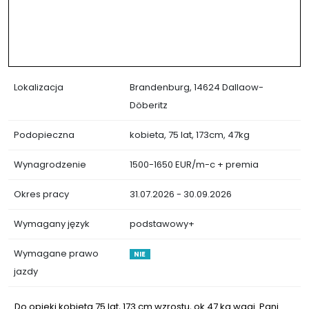
Lokalizacja
Brandenburg, 14624 Dallaow-
Döberitz
Podopieczna
kobieta, 75 lat, 173cm, 47kg
Wynagrodzenie
1500-1650 EUR/m-c + premia
Okres pracy
31.07.2026 - 30.09.2026
Wymagany język
podstawowy+
Wymagane prawo
NIE
jazdy
Do opieki kobieta 75 lat, 173 cm wzrostu, ok 47 kg wagi. Pani