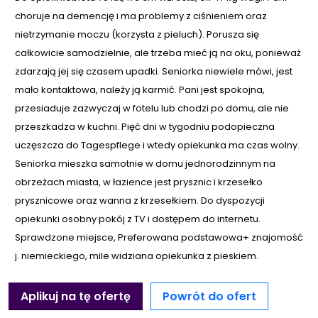
choruje na demencję i ma problemy z ciśnieniem oraz
nietrzymanie moczu (korzysta z pieluch). Porusza się
całkowicie samodzielnie, ale trzeba mieć ją na oku, ponieważ
zdarzają jej się czasem upadki. Seniorka niewiele mówi, jest
mało kontaktowa, należy ją karmić. Pani jest spokojna,
przesiaduje zazwyczaj w fotelu lub chodzi po domu, ale nie
przeszkadza w kuchni. Pięć dni w tygodniu podopieczna
uczęszcza do Tagespflege i wtedy opiekunka ma czas wolny.
Seniorka mieszka samotnie w domu jednorodzinnym na
obrzeżach miasta, w łazience jest prysznic i krzesełko
prysznicowe oraz wanna z krzesełkiem. Do dyspozycji
opiekunki osobny pokój z TV i dostępem do internetu.
Sprawdzone miejsce, Preferowana podstawowa+ znajomość
j. niemieckiego, mile widziana opiekunka z pieskiem.
Aplikuj na tę ofertę
Powrót do ofert