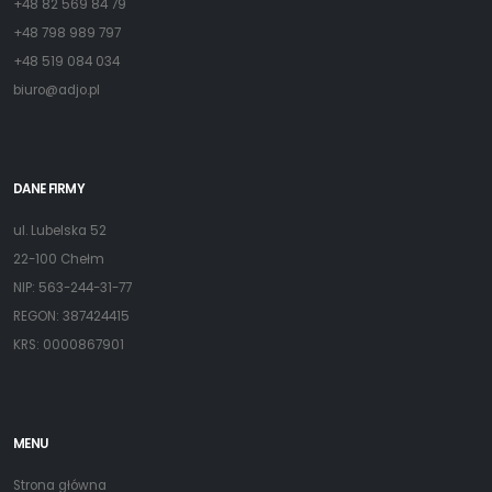
+48 82 569 84 79
+48 798 989 797
+48 519 084 034
biuro@adjo.pl
DANE FIRMY
ul. Lubelska 52
22-100 Chełm
NIP: 563-244-31-77
REGON: 387424415
KRS: 0000867901
MENU
Strona główna