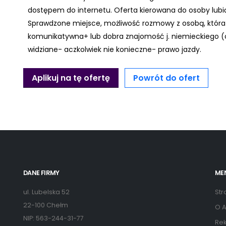
dostępem do internetu. Oferta kierowana do osoby lubi
Sprawdzone miejsce, możliwość rozmowy z osobą, która 
komunikatywna+ lub dobra znajomość j. niemieckiego (o
widziane- aczkolwiek nie konieczne- prawo jazdy.
Aplikuj na tę ofertę
Powrót do ofert
DANE FIRMY
ME
ul. Lubelska 52
Str
22-100 Chełm
O A
NIP: 563-244-31-77
Rek