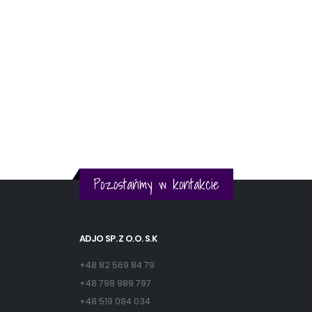
Pozostańmy w kontakcie
ADJO SP. Z O.O. S.K
+48 82 569 84 79
+48 798 989 797
+48 519 084 034