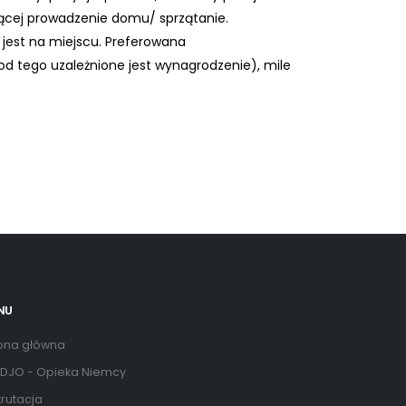
ącej prowadzenie domu/ sprzątanie.
jest na miejscu. Preferowana
d tego uzależnione jest wynagrodzenie), mile
NU
ona główna
DJO - Opieka Niemcy
rutacja