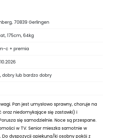
berg, 70839 Gerlingen
at, 175cm, 64kg
m-c + premia
.10.2026
 dobry lub bardzo dobry
g wagi. Pan jest umysłowo sprawny, choruje na
 oraz niedomykające się zastawki) i
Porusza się samodzielnie. Noce są przespane.
domości w TV. Senior mieszka samotnie w
Do dyspozycji opiekuna/ki osobny pokój z