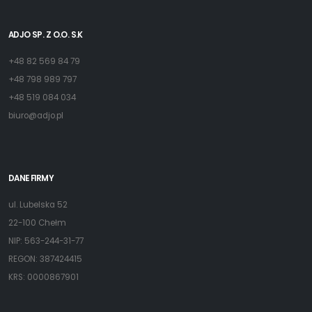
ADJO SP. Z O.O. S.K
+48 82 569 84 79
+48 798 989 797
+48 519 084 034
biuro@adjo.pl
DANE FIRMY
ul. Lubelska 52
22-100 Chełm
NIP: 563-244-31-77
REGON: 387424415
KRS: 0000867901