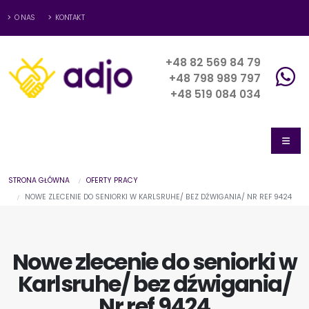
O NAS
KONTAKT
+48 82 569 84 79
+48 798 989 797
+48 519 084 034
STRONA GŁÓWNA
OFERTY PRACY
NOWE ZLECENIE DO SENIORKI W KARLSRUHE/ BEZ DŹWIGANIA/ NR REF 9424
Nowe zlecenie do seniorki w
Karlsruhe/ bez dźwigania/
Nr ref 9424