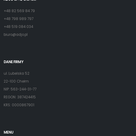
+48 82 569 84 79
+48 798 989 797
+48 519 084 034
biuro@adjo.pl
DANE FIRMY
ul. Lubelska 52
22-100 Chełm
NIP: 563-244-31-77
REGON: 387424415
KRS: 0000867901
MENU