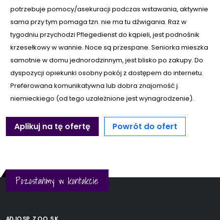
potrzebuje pomocy/asekuracji podczas wstawania, aktywnie
sama przy tym pomaga tzn. nie ma tu dźwigania. Raz w
tygodniu przychodzi Pflegedienst do kąpieli, jest podnośnik
krzesełkowy w wannie. Noce są przespane. Seniorka mieszka
samotnie w domu jednorodzinnym, jest blisko po zakupy. Do
dyspozycji opiekunki osobny pokój z dostępem do internetu.
Preferowana komunikatywna lub dobra znajomość j.
niemieckiego (od tego uzależnione jest wynagrodzenie).
Aplikuj na tę ofertę
Powrót do ofert
Pozostańmy w kontakcie
ADJO SP. Z O.O. S.K