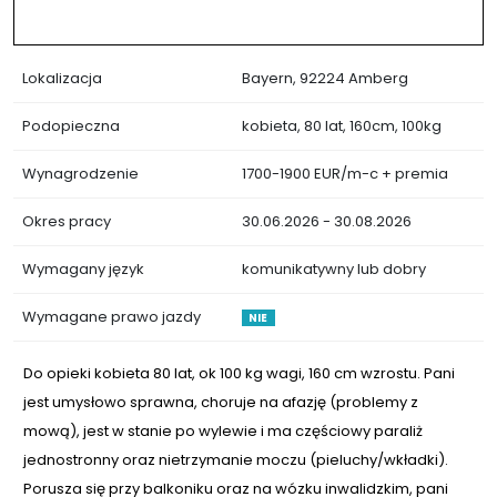
Lokalizacja
Bayern, 92224 Amberg
Podopieczna
kobieta, 80 lat, 160cm, 100kg
Wynagrodzenie
1700-1900 EUR/m-c + premia
Okres pracy
30.06.2026 - 30.08.2026
Wymagany język
komunikatywny lub dobry
Wymagane prawo jazdy
NIE
Do opieki kobieta 80 lat, ok 100 kg wagi, 160 cm wzrostu. Pani
jest umysłowo sprawna, choruje na afazję (problemy z
mową), jest w stanie po wylewie i ma częściowy paraliż
jednostronny oraz nietrzymanie moczu (pieluchy/wkładki).
Porusza się przy balkoniku oraz na wózku inwalidzkim, pani