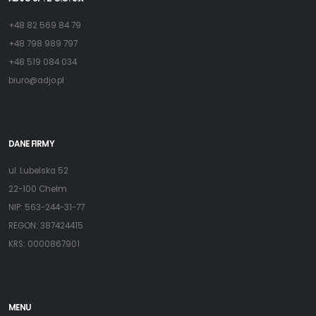
+48 82 569 84 79
+48 798 989 797
+48 519 084 034
biuro@adjo.pl
DANE FIRMY
ul. Lubelska 52
22-100 Chełm
NIP: 563-244-31-77
REGON: 387424415
KRS: 0000867901
MENU