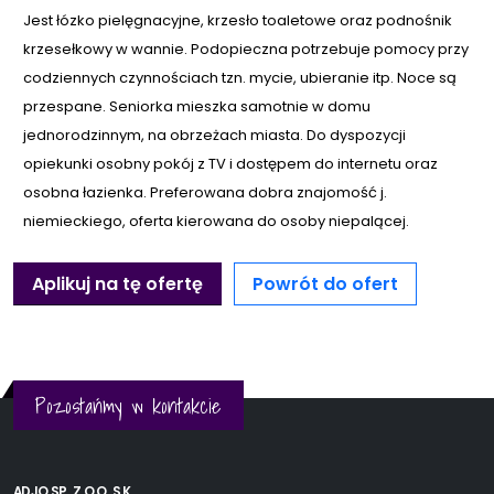
Jest łózko pielęgnacyjne, krzesło toaletowe oraz podnośnik
krzesełkowy w wannie. Podopieczna potrzebuje pomocy przy
codziennych czynnościach tzn. mycie, ubieranie itp. Noce są
przespane. Seniorka mieszka samotnie w domu
jednorodzinnym, na obrzeżach miasta. Do dyspozycji
opiekunki osobny pokój z TV i dostępem do internetu oraz
osobna łazienka. Preferowana dobra znajomość j.
niemieckiego, oferta kierowana do osoby niepalącej.
Aplikuj na tę ofertę
Powrót do ofert
Pozostańmy w kontakcie
ADJO SP. Z O.O. S.K