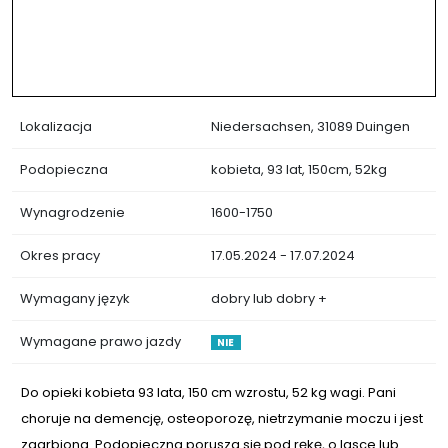
Lokalizacja
Niedersachsen, 31089 Duingen
Podopieczna
kobieta, 93 lat, 150cm, 52kg
Wynagrodzenie
1600-1750
Okres pracy
17.05.2024 - 17.07.2024
Wymagany język
dobry lub dobry +
Wymagane prawo jazdy
NIE
Do opieki kobieta 93 lata, 150 cm wzrostu, 52 kg wagi. Pani
choruje na demencję, osteoporozę, nietrzymanie moczu i jest
zgarbiona. Podopieczna porusza się pod rękę, o lasce lub