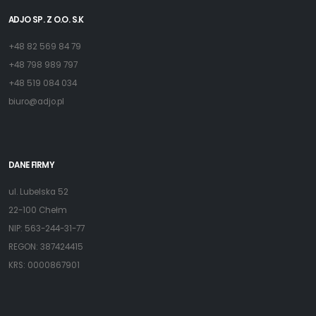
ADJO SP. Z O.O. S.K
+48 82 569 84 79
+48 798 989 797
+48 519 084 034
biuro@adjo.pl
DANE FIRMY
ul. Lubelska 52
22-100 Chełm
NIP: 563-244-31-77
REGON: 387424415
KRS: 0000867901