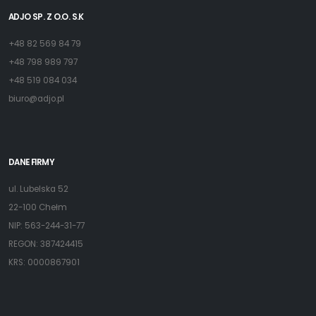
ADJO SP. Z O.O. S.K
+48 82 569 84 79
+48 798 989 797
+48 519 084 034
biuro@adjo.pl
DANE FIRMY
ul. Lubelska 52
22-100 Chełm
NIP: 563-244-31-77
REGON: 387424415
KRS: 0000867901