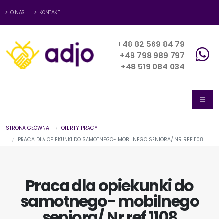
O NAS
KONTAKT
+48 82 569 84 79
+48 798 989 797
+48 519 084 034
STRONA GŁÓWNA
OFERTY PRACY
PRACA DLA OPIEKUNKI DO SAMOTNEGO- MOBILNEGO SENIORA/ NR REF 1108
Praca dla opiekunki do
samotnego- mobilnego
seniora/ Nr ref 1108