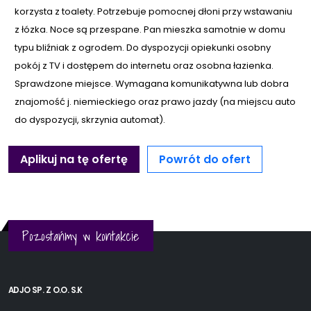
korzysta z toalety. Potrzebuje pomocnej dłoni przy wstawaniu
z łózka. Noce są przespane. Pan mieszka samotnie w domu
typu bliźniak z ogrodem. Do dyspozycji opiekunki osobny
pokój z TV i dostępem do internetu oraz osobna łazienka.
Sprawdzone miejsce. Wymagana komunikatywna lub dobra
znajomość j. niemieckiego oraz prawo jazdy (na miejscu auto
do dyspozycji, skrzynia automat).
Aplikuj na tę ofertę
Powrót do ofert
Pozostańmy w kontakcie
ADJO SP. Z O.O. S.K