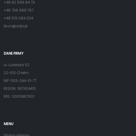
+48 82 569 84 79
+48 798 989 797
+48 519 084 034
biuro@adjo.pl
DANE FIRMY
ul. Lubelska 52
22-100 Chełm
NIP: 563-244-31-77
REGON: 387424415
KRS: 0000867901
MENU
Strona główna