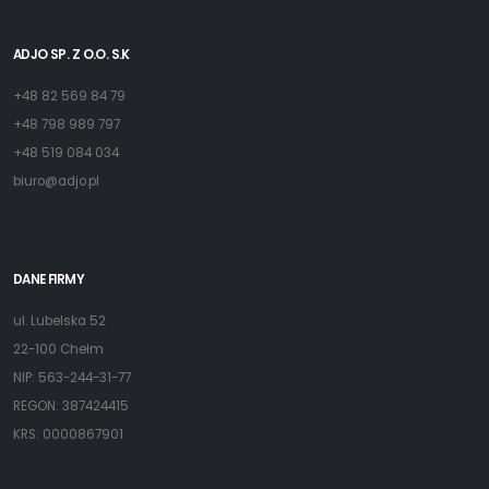
ADJO SP. Z O.O. S.K
+48 82 569 84 79
+48 798 989 797
+48 519 084 034
biuro@adjo.pl
DANE FIRMY
ul. Lubelska 52
22-100 Chełm
NIP: 563-244-31-77
REGON: 387424415
KRS: 0000867901