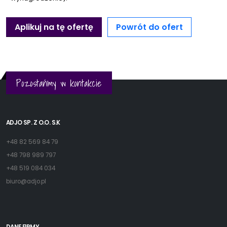
Aplikuj na tę ofertę
Powrót do ofert
Pozostańmy w kontakcie
ADJO SP. Z O.O. S.K
+48 82 569 84 79
+48 798 989 797
+48 519 084 034
biuro@adjo.pl