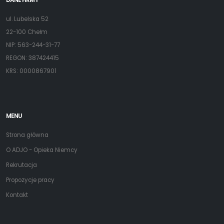
DANE FIRMY
ul. Lubelska 52
22-100 Chełm
NIP: 563-244-31-77
REGON: 387424415
KRS: 0000867901
MENU
Strona główna
O ADJO - Opieka Niemcy
Rekrutacja
Propozycje pracy
Kontakt