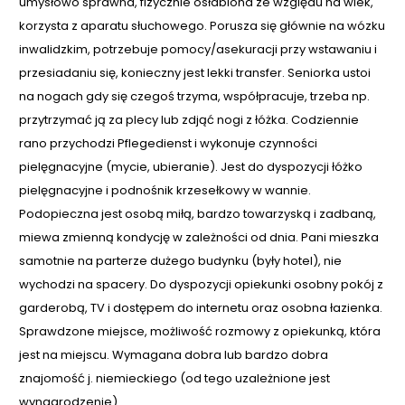
umysłowo sprawna, fizycznie osłabiona ze względu na wiek,
korzysta z aparatu słuchowego. Porusza się głównie na wózku
inwalidzkim, potrzebuje pomocy/asekuracji przy wstawaniu i
przesiadaniu się, konieczny jest lekki transfer. Seniorka ustoi
na nogach gdy się czegoś trzyma, współpracuje, trzeba np.
przytrzymać ją za plecy lub zdjąć nogi z łóżka. Codziennie
rano przychodzi Pflegedienst i wykonuje czynności
pielęgnacyjne (mycie, ubieranie). Jest do dyspozycji łóżko
pielęgnacyjne i podnośnik krzesełkowy w wannie.
Podopieczna jest osobą miłą, bardzo towarzyską i zadbaną,
miewa zmienną kondycję w zależności od dnia. Pani mieszka
samotnie na parterze dużego budynku (były hotel), nie
wychodzi na spacery. Do dyspozycji opiekunki osobny pokój z
garderobą, TV i dostępem do internetu oraz osobna łazienka.
Sprawdzone miejsce, możliwość rozmowy z opiekunką, która
jest na miejscu. Wymagana dobra lub bardzo dobra
znajomość j. niemieckiego (od tego uzależnione jest
wynagrodzenie).