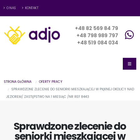
O NAS
KONTAKT
+48 82 569 84 79
+48 798 989 797
+48 519 084 034
STRONA GŁÓWNA
OFERTY PRACY
SPRAWDZONE ZLECENIE DO SENIORKI MIESZKAJĄCEJ W PIĘKNEJ OKOLICY NAD
JEZIOREM/ ZASTĘPSTWO NA 1 MIESIĄC /NR REF 8443
Sprawdzone zlecenie do
seniorki mieszkającej w