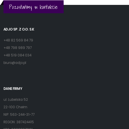
Pozostańmy w kontakcie
ADJO SP. Z O.O. S.K
+48 82 569 84 79
+48 798 989 797
+48 519 084 034
biuro@adjo.pl
DANE FIRMY
ul. Lubelska 52
22-100 Chełm
NIP: 563-244-31-77
REGON: 387424415