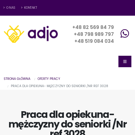
O NAS
KONTAKT
+48 82 569 84 79
+48 798 989 797
+48 519 084 034
STRONA GŁÓWNA
OFERTY PRACY
PRACA DLA OPIEKUNA- MĘŻCZYZNY DO SENIORKI /NR REF 3028
Praca dla opiekuna-
mężczyzny do seniorki /Nr
ref 3028