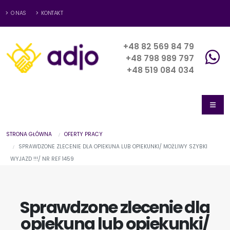
O NAS
KONTAKT
+48 82 569 84 79
+48 798 989 797
+48 519 084 034
STRONA GŁÓWNA
OFERTY PRACY
SPRAWDZONE ZLECENIE DLA OPIEKUNA LUB OPIEKUNKI/ MOŻLIWY SZYBKI
WYJAZD !!!/ NR REF 1459
Sprawdzone zlecenie dla
opiekuna lub opiekunki/