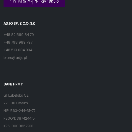
Pozostańmy w kontakcie
ADJO SP. Z O.O. S.K
+48 82 569 84 79
+48 798 989 797
+48 519 084 034
biuro@adjo.pl
DANE FIRMY
ul. Lubelska 52
22-100 Chełm
NIP: 563-244-31-77
REGON: 387424415
KRS: 0000867901