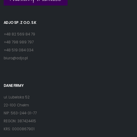
ADJO SP. Z O.O. S.K
+48 82 569 84 79
+48 798 989 797
+48 519 084 034
biuro@adjo.pl
DANE FIRMY
ul. Lubelska 52
22-100 Chełm
NIP: 563-244-31-77
REGON: 387424415
KRS: 0000867901